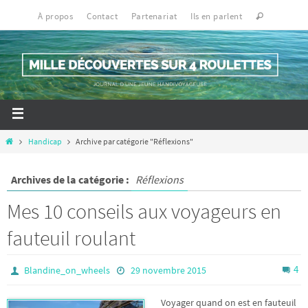
À propos
Contact
Partenariat
Ils en parlent
Handicap
Archive par catégorie "Réflexions"
Archives de la catégorie :
Réflexions
Mes 10 conseils aux voyageurs en
fauteuil roulant
4
Blandine_on_wheels
29 novembre 2015
Voyager quand on est en fauteuil