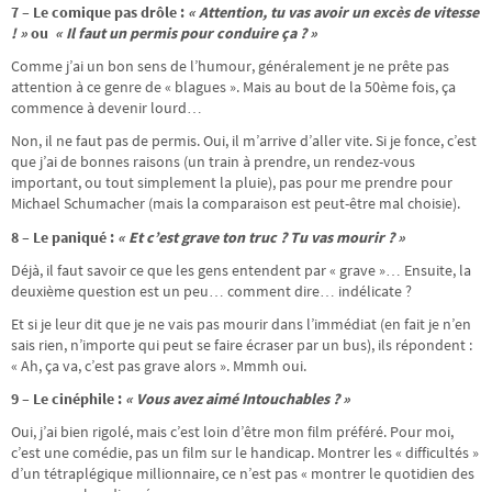
7 – Le comique pas drôle :
« Attention, tu vas avoir un excès de vitesse
! »
ou
« Il faut un permis pour conduire ça ? »
Comme j’ai un bon sens de l’humour, généralement je ne prête pas
attention à ce genre de « blagues ». Mais au bout de la 50ème fois, ça
commence à devenir lourd…
Non, il ne faut pas de permis. Oui, il m’arrive d’aller vite. Si je fonce, c’est
que j’ai de bonnes raisons (un train à prendre, un rendez-vous
important, ou tout simplement la pluie), pas pour me prendre pour
Michael Schumacher (mais la comparaison est peut-être mal choisie).
8 – Le paniqué :
« Et c’est grave ton truc ? Tu vas mourir ? »
Déjà, il faut savoir ce que les gens entendent par « grave »… Ensuite, la
deuxième question est un peu… comment dire… indélicate ?
Et si je leur dit que je ne vais pas mourir dans l’immédiat (en fait je n’en
sais rien, n’importe qui peut se faire écraser par un bus), ils répondent :
« Ah, ça va, c’est pas grave alors ». Mmmh oui.
9 – Le cinéphile :
« Vous avez aimé Intouchables ? »
Oui, j’ai bien rigolé, mais c’est loin d’être mon film préféré. Pour moi,
c’est une comédie, pas un film sur le handicap. Montrer les « difficultés »
d’un tétraplégique millionnaire, ce n’est pas « montrer le quotidien des