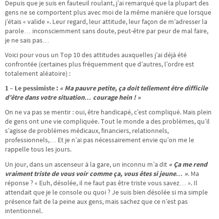
Depuis que je suis en fauteuil roulant, j’ai remarqué que la plupart des
gens ne se comportent plus avec moi de la même manière que lorsque
j’étais « valide ». Leur regard, leur attitude, leur façon de m’adresser la
parole… inconsciemment sans doute, peut-être par peur de mal faire,
je ne sais pas…
Voici pour vous un Top 10 des attitudes auxquelles j’ai déjà été
confrontée (certaines plus fréquemment que d’autres, l’ordre est
totalement aléatoire) :
1 – Le pessimiste :
« Ma pauvre petite, ça doit tellement être difficile
d’être dans votre situation… courage hein ! »
On ne va pas se mentir : oui, être handicapé, c’est compliqué. Mais plein
de gens ont une vie compliquée. Tout le monde a des problèmes, qu’il
s’agisse de problèmes médicaux, financiers, relationnels,
professionnels,… Et je n’ai pas nécessairement envie qu’on me le
rappelle tous les jours.
Un jour, dans un ascenseur à la gare, un inconnu m’a dit
« Ça me rend
vraiment triste de vous voir comme ça, vous êtes si jeune… »
. Ma
réponse ? « Euh, désolée, il ne faut pas être triste vous savez… ». Il
attendait que je le console ou quoi ? Je suis bien désolée si ma simple
présence fait de la peine aux gens, mais sachez que ce n’est pas
intentionnel.