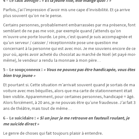
4 – Le faux aveugle :
« Et la jeune fille, elle mange quoi ? »
Parfois, j’ai l’impression d’avoir mis une cape d’invisibilité. Et ça arrive
plus souvent qu’on ne le pense.
Certains personnes, probablement embarrassées par ma présence, font
semblant de ne pas me voir, par exemple quand j’attends qu’on
m’ouvre une porte lourde. Le pire, c’est quand je suis accompagnée et
qu’un serveur / caissier / réceptionniste pose une question me
concernant à la personne qui est avec moi. Je me souviens encore de ce
jour où, après avoir acheté du chocolat au marché de Noël (et payé moi-
même), le vendeur a rendu la monnaie à mon père…
5 – Le soupçonneux :
« Vous ne pouvez pas être handicapée, vous êtes
bien trop jeune »
Et pourtant si. Cette situation m’arrivait souvent quand je sortais de ma
voiture avec mes béquilles, alors que ma carte de stationnement était
bien visible. Apparemment, pour certaines personnes, handicapé = âgé.
Alors forcément, à 20 ans, je ne pouvais être qu’une fraudeuse. J’ai fait 3
ans de théâtre, mais tout de même…
6 – Le suicidaire :
« Si un jour je me retrouve en fauteuil roulant, je
me suicide direct »
Le genre de choses qui fait toujours plaisir à entendre.