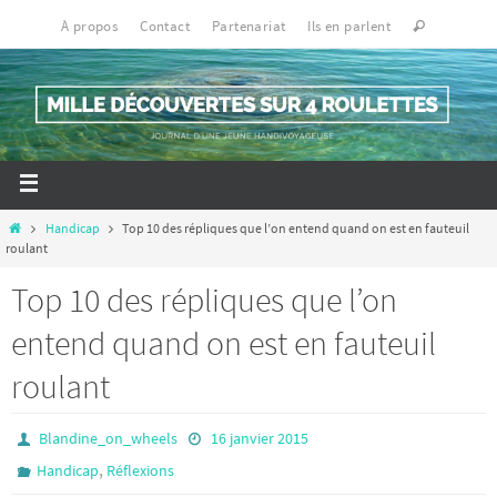
À propos
Contact
Partenariat
Ils en parlent
Handicap
Top 10 des répliques que l’on entend quand on est en fauteuil
roulant
Top 10 des répliques que l’on
entend quand on est en fauteuil
roulant
Blandine_on_wheels
16 janvier 2015
,
Handicap
Réflexions