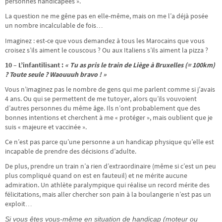
personnes handicapées ».
La question ne me gêne pas en elle-même, mais on me l’a déjà posée
un nombre incalculable de fois…
Imaginez : est-ce que vous demandez à tous les Marocains que vous
croisez s’ils aiment le couscous ? Ou aux Italiens s’ils aiment la pizza ?
10 – L’infantilisant :
« Tu as pris le train de Liège à Bruxelles (= 100km)
? Toute seule ? Waouuuh bravo ! »
Vous n’imaginez pas le nombre de gens qui me parlent comme si j’avais
4 ans. Ou qui se permettent de me tutoyer, alors qu’ils vouvoient
d’autres personnes du même âge. Ils n’ont probablement que des
bonnes intentions et cherchent à me « protéger », mais oublient que je
suis « majeure et vaccinée ».
Ce n’est pas parce qu’une personne a un handicap physique qu’elle est
incapable de prendre des décisions d’adulte.
De plus, prendre un train n’a rien d’extraordinaire (même si c’est un peu
plus compliqué quand on est en fauteuil) et ne mérite aucune
admiration. Un athlète paralympique qui réalise un record mérite des
félicitations, mais aller chercher son pain à la boulangerie n’est pas un
exploit…
Si vous êtes vous-même en situation de handicap (moteur ou