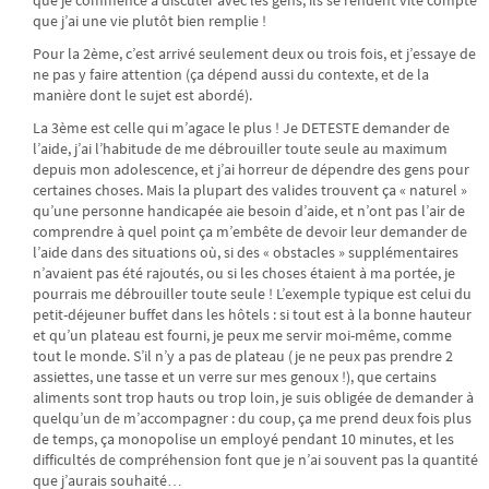
que j’ai une vie plutôt bien remplie !
Pour la 2ème, c’est arrivé seulement deux ou trois fois, et j’essaye de
ne pas y faire attention (ça dépend aussi du contexte, et de la
manière dont le sujet est abordé).
La 3ème est celle qui m’agace le plus ! Je DETESTE demander de
l’aide, j’ai l’habitude de me débrouiller toute seule au maximum
depuis mon adolescence, et j’ai horreur de dépendre des gens pour
certaines choses. Mais la plupart des valides trouvent ça « naturel »
qu’une personne handicapée aie besoin d’aide, et n’ont pas l’air de
comprendre à quel point ça m’embête de devoir leur demander de
l’aide dans des situations où, si des « obstacles » supplémentaires
n’avaient pas été rajoutés, ou si les choses étaient à ma portée, je
pourrais me débrouiller toute seule ! L’exemple typique est celui du
petit-déjeuner buffet dans les hôtels : si tout est à la bonne hauteur
et qu’un plateau est fourni, je peux me servir moi-même, comme
tout le monde. S’il n’y a pas de plateau (je ne peux pas prendre 2
assiettes, une tasse et un verre sur mes genoux !), que certains
aliments sont trop hauts ou trop loin, je suis obligée de demander à
quelqu’un de m’accompagner : du coup, ça me prend deux fois plus
de temps, ça monopolise un employé pendant 10 minutes, et les
difficultés de compréhension font que je n’ai souvent pas la quantité
que j’aurais souhaité…