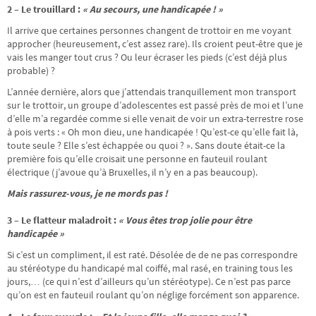
2 – Le trouillard :
« Au secours, une handicapée ! »
Il arrive que certaines personnes changent de trottoir en me voyant
approcher (heureusement, c’est assez rare). Ils croient peut-être que je
vais les manger tout crus ? Ou leur écraser les pieds (c’est déjà plus
probable) ?
L’année dernière, alors que j’attendais tranquillement mon transport
sur le trottoir, un groupe d’adolescentes est passé près de moi et l’une
d’elle m’a regardée comme si elle venait de voir un extra-terrestre rose
à pois verts : « Oh mon dieu, une handicapée ! Qu’est-ce qu’elle fait là,
toute seule ? Elle s’est échappée ou quoi ? ». Sans doute était-ce la
première fois qu’elle croisait une personne en fauteuil roulant
électrique (j’avoue qu’à Bruxelles, il n’y en a pas beaucoup).
Mais rassurez-vous, je ne mords pas !
3 – Le flatteur maladroit :
« Vous êtes trop jolie pour être
handicapée »
Si c’est un compliment, il est raté. Désolée de de ne pas correspondre
au stéréotype du handicapé mal coiffé, mal rasé, en training tous les
jours,… (ce qui n’est d’ailleurs qu’un stéréotype). Ce n’est pas parce
qu’on est en fauteuil roulant qu’on néglige forcément son apparence.