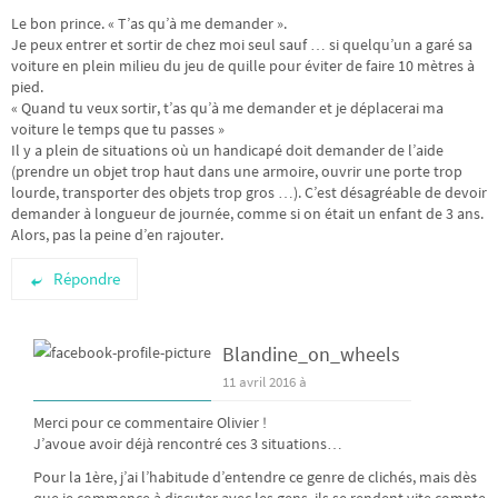
Le bon prince. « T’as qu’à me demander ».
Je peux entrer et sortir de chez moi seul sauf … si quelqu’un a garé sa
voiture en plein milieu du jeu de quille pour éviter de faire 10 mètres à
pied.
« Quand tu veux sortir, t’as qu’à me demander et je déplacerai ma
voiture le temps que tu passes »
Il y a plein de situations où un handicapé doit demander de l’aide
(prendre un objet trop haut dans une armoire, ouvrir une porte trop
lourde, transporter des objets trop gros …). C’est désagréable de devoir
demander à longueur de journée, comme si on était un enfant de 3 ans.
Alors, pas la peine d’en rajouter.
Répondre
Blandine_on_wheels
11 avril 2016 à
Merci pour ce commentaire Olivier !
J’avoue avoir déjà rencontré ces 3 situations…
Pour la 1ère, j’ai l’habitude d’entendre ce genre de clichés, mais dès
que je commence à discuter avec les gens, ils se rendent vite compte