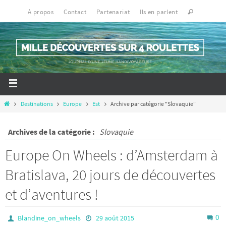
À propos
Contact
Partenariat
Ils en parlent
Destinations
Europe
Est
Archive par catégorie "Slovaquie"
Archives de la catégorie :
Slovaquie
Europe On Wheels : d’Amsterdam à
Bratislava, 20 jours de découvertes
et d’aventures !
0
Blandine_on_wheels
29 août 2015