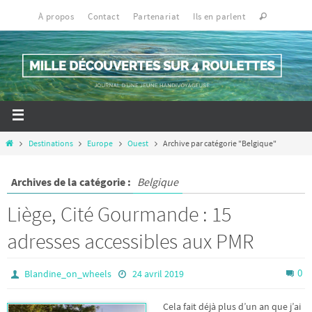
À propos
Contact
Partenariat
Ils en parlent
Destinations
Europe
Ouest
Archive par catégorie "Belgique"
Archives de la catégorie :
Belgique
Liège, Cité Gourmande : 15
adresses accessibles aux PMR
0
Blandine_on_wheels
24 avril 2019
Cela fait déjà plus d’un an que j’ai