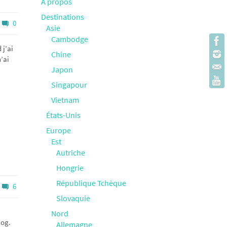
À propos
Destinations
0
Asie
Cambodge
 j’ai
Chine
’ai
Japon
Singapour
Vietnam
États-Unis
Europe
Est
Autriche
Hongrie
République Tchèque
6
Slovaquie
Nord
log.
Allemagne