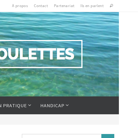
À propos
Contact
Partenariat
Ils en parlent
N PRATIQUE
HANDICAP