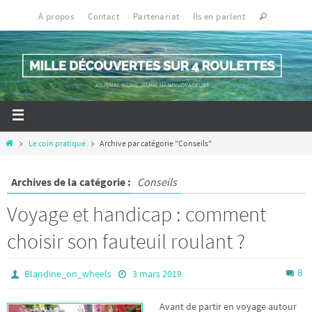
À propos
Contact
Partenariat
Ils en parlent
Le coin pratique
Archive par catégorie "Conseils"
Archives de la catégorie :
Conseils
Voyage et handicap : comment
choisir son fauteuil roulant ?
8
Blandine_on_wheels
3 mars 2019
Avant de partir en voyage autour