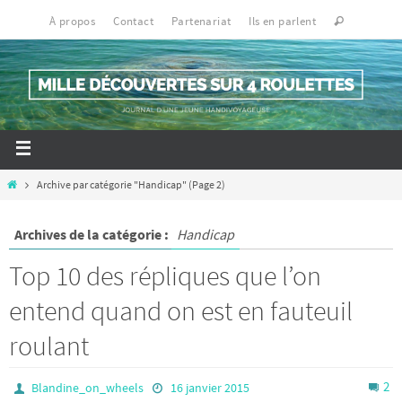
À propos
Contact
Partenariat
Ils en parlent
Archive par catégorie "Handicap"
(Page 2)
Archives de la catégorie :
Handicap
Top 10 des répliques que l’on
entend quand on est en fauteuil
roulant
2
Blandine_on_wheels
16 janvier 2015