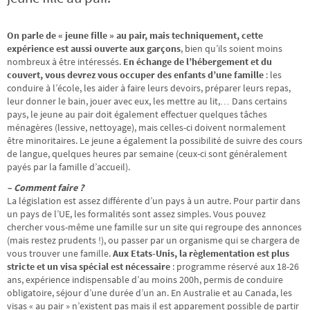
On parle de « jeune fille » au pair, mais techniquement, cette
expérience est aussi ouverte aux garçons
, bien qu’ils soient moins
nombreux à être intéressés.
En échange de l’hébergement et du
couvert, vous devrez vous occuper des enfants d’une famille
: les
conduire à l’école, les aider à faire leurs devoirs, préparer leurs repas,
leur donner le bain, jouer avec eux, les mettre au lit,… Dans certains
pays, le jeune au pair doit également effectuer quelques tâches
ménagères (lessive, nettoyage), mais celles-ci doivent normalement
être minoritaires. Le jeune a également la possibilité de suivre des cours
de langue, quelques heures par semaine (ceux-ci sont généralement
payés par la famille d’accueil).
– Comment faire ?
La législation est assez différente d’un pays à un autre. Pour partir dans
un pays de l’UE, les formalités sont assez simples. Vous pouvez
chercher vous-même une famille sur un site qui regroupe des annonces
(mais restez prudents !), ou passer par un organisme qui se chargera de
vous trouver une famille.
Aux Etats-Unis, la règlementation est plus
stricte et un visa spécial est nécessaire
: programme réservé aux 18-26
ans, expérience indispensable d’au moins 200h, permis de conduire
obligatoire, séjour d’une durée d’un an. En Australie et au Canada, les
visas « au pair » n’existent pas mais il est apparement possible de partir