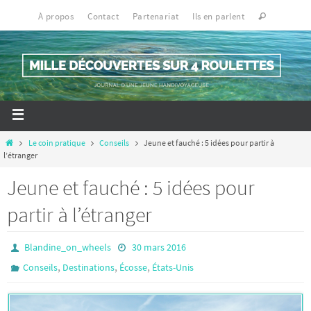
À propos
Contact
Partenariat
Ils en parlent
Le coin pratique
Conseils
Jeune et fauché : 5 idées pour partir à
l’étranger
Jeune et fauché : 5 idées pour
partir à l’étranger
Blandine_on_wheels
30 mars 2016
,
,
,
Conseils
Destinations
Écosse
États-Unis