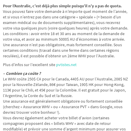
Pour l’Australie, c’est déjà plus simple puisqu’il n’y a pas de quota.
Vous pouvez faire votre demande à n’importe quel moment de l’année,
et si vous n’entrez pas dans une catégorie « spéciale » (= besoin d’un
examen médical ou de documents supplémentaires), vous recevrez
votre visa quelques jours (voire quelques heures) après votre demande.
Les conditions : avoir entre 18 et 30 ans au moment de la demande de
votre visa, et avoir au minimum 5000$ AU d’économies à votre arrivée.
Une assurance n’est pas obligatoire, mais fortement conseillée. Sous
certaines conditions (travail dans une ferme dans certaines régions
reculées), il est possible d’obtenir un 2ème WHV pour l’Australie.
Plus d’infos sur l’excellent site
pvtistes.net
– Combien ça coûte ?
Le WHV coûte 250$ CA pour le Canada, 440$ AU pour l’Australie, 208$ NZ
pour la Nouvelle-Zélande, 86€ pour Taiwan, 190$ HK pour Hong-Kong,
113€ pour le Chili, et 45€ pour la Colombie. Il est gratuit pour le Japon,
l’Argentine, la Corée du Sud et la Russie.
Une assurance est généralement obligatoire ou fortement conseillée
(cherchez « Assurance WHV » ou « Assurance PVT » dans Google, vous
devriez trouver votre bonheur !).
Vous devrez également acheter votre billet d’avion (certaines
compagnies proposent des « billets WHV » avec date de retour
modifiable) et prévoir une somme d’argent minimum pour assurer vos