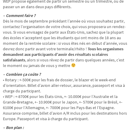
WEP propose également de partir un semestre ou un trimestre, ou de
passer un an dans deux pays différents.
– Comment faire ?
Dès le mois de septembre précédant l’année où vous souhaitez partir,
contactez l’organisation de votre choix, qui vous proposera un rendez-
vous. Si vous envisagez de partir aux États-Unis, sachez que la plupart
des écoles n’acceptent que les étudiants qui ont moins de 18 ans au
moment de la rentrée scolaire : si vous êtes nés en début d’année, vous
devrez donc partir avant votre terminale/rhéto !
Tous les organismes
demandent aux participants d’avoir des résultats scolaires
satisfaisants
, alors si vous rêvez de partir dans quelques années, c’est
le moment ou jamais de vous y mettre
– Combien ça coûte ?
• Rotary : +-500€ pour les frais de dossier, le blazer et le week-end
d’orientation. Billet d’avion aller-retour, assurance, passeport et visa à
charge du participant.
• WEP : +-8700€ pour les États-Unis, +- 10.000€ pour l’Australie et la
Grande-Bretagne, +- 10.900€ pour le Japon, +- 5700€ pour le Brésil, +-
6100€ pour l’Allemagne, +- 7000€ pour les Pays-Bas et l’Espagne.
Assurance comprise, billet d’avion A/R inclus pour les destinations hors
Europe. Passeport et visa à charge du participant.
– Bon plan :