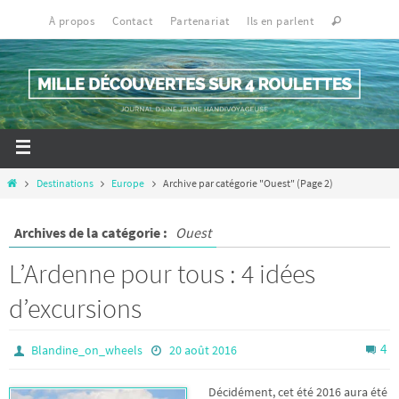
À propos
Contact
Partenariat
Ils en parlent
Destinations
Europe
Archive par catégorie "Ouest"
(Page 2)
Archives de la catégorie :
Ouest
L’Ardenne pour tous : 4 idées
d’excursions
4
Blandine_on_wheels
20 août 2016
Décidément, cet été 2016 aura été