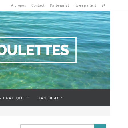
À propos
Contact
Partenariat
Ils en parlent
N PRATIQUE
HANDICAP