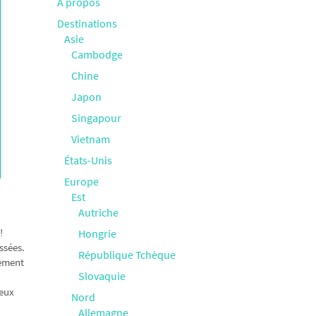
À propos
Destinations
Asie
Cambodge
Chine
Japon
Singapour
Vietnam
États-Unis
Europe
Est
Autriche
!
Hongrie
ssées.
République Tchèque
vement
Slovaquie
ceux
Nord
Allemagne