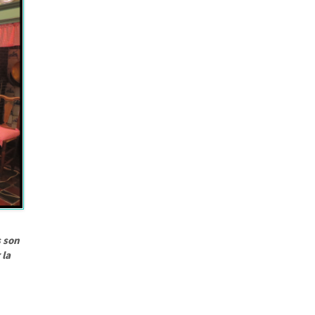
à
s son
 la