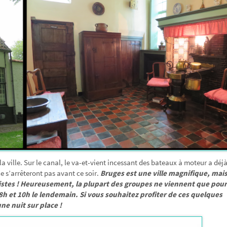
a ville. Sur le canal, le va-et-vient incessant des bateaux à moteur a déj
 s’arrêteront pas avant ce soir.
Bruges est une ville magnifique, mai
istes ! Heureusement, la plupart des groupes ne viennent que pour
h et 10h le lendemain. Si vous souhaitez profiter de ces quelques
ne nuit sur place !