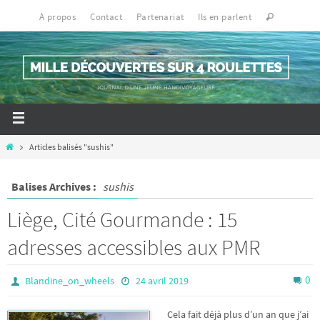
À propos
Contact
Partenariat
Ils en parlent
Articles balisés "sushis"
Balises Archives :
sushis
Liège, Cité Gourmande : 15
adresses accessibles aux PMR
0
Blandine_on_wheels
24 avril 2019
Cela fait déjà plus d’un an que j’ai