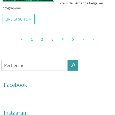
cœur de l’Ardenne belge. Au
programme :…
LIRE LA SUITE
‹
1
2
3
4
5
›
»
Facebook
Instagram