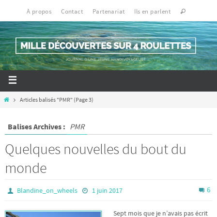
À propos
Contact
Partenariat
Ils en parlent
Articles balisés "PMR"
(Page 3)
Balises Archives :
PMR
Quelques nouvelles du bout du
monde
6
Blandine_on_wheels
1 juin 2017
Sept mois que je n’avais pas écrit