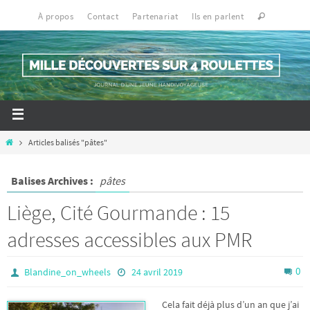
À propos
Contact
Partenariat
Ils en parlent
Articles balisés "pâtes"
Balises Archives :
pâtes
Liège, Cité Gourmande : 15
adresses accessibles aux PMR
0
Blandine_on_wheels
24 avril 2019
Cela fait déjà plus d’un an que j’ai