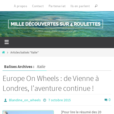
À propos
Contact
Partenariat
Ils en parlent
Articles balisés "Italie"
Balises Archives :
Italie
Europe On Wheels : de Vienne à
Londres, l’aventure continue !
0
Blandine_on_wheels
7 octobre 2015
[Pour lire le résumé des 20