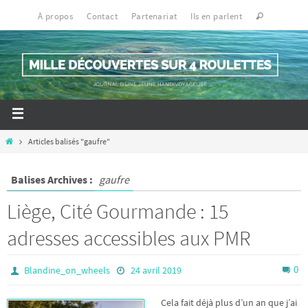
À propos
Contact
Partenariat
Ils en parlent
Articles balisés "gaufre"
Balises Archives :
gaufre
Liège, Cité Gourmande : 15
adresses accessibles aux PMR
0
Blandine_on_wheels
24 avril 2019
Cela fait déjà plus d’un an que j’ai