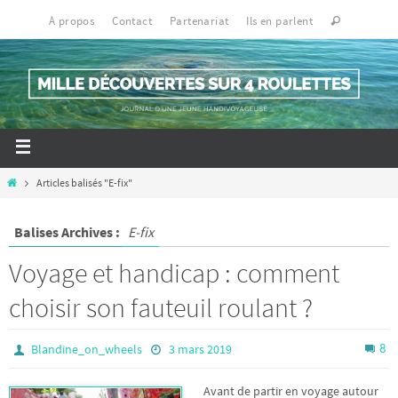
À propos
Contact
Partenariat
Ils en parlent
Articles balisés "E-fix"
Balises Archives :
E-fix
Voyage et handicap : comment
choisir son fauteuil roulant ?
8
Blandine_on_wheels
3 mars 2019
Avant de partir en voyage autour