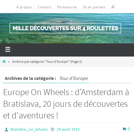
À propos
Contact
Partenariat
Ils en parlent
Archive par catégorie "Tour d’Europe"
(Page 2)
Archives de la catégorie :
Tour d’Europe
Europe On Wheels : d’Amsterdam à
Bratislava, 20 jours de découvertes
et d’aventures !
0
Blandine_on_wheels
29 août 2015