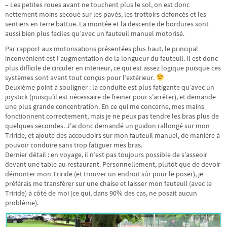
– Les petites roues avant ne touchent plus le sol, on est donc
nettement moins secoué sur les pavés, les trottoirs défoncés et les
sentiers en terre battue. La montée et la descente de bordures sont
aussi bien plus faciles qu’avec un fauteuil manuel motorisé.
Par rapport aux motorisations présentées plus haut, le principal
inconvénient est l’augmentation de la longueur du fauteuil. Il est donc
plus difficile de circuler en intérieur, ce qui est assez logique puisque ces
systèmes sont avant tout conçus pour l’extérieur.
Deuxième point à souligner : la conduite est plus fatigante qu’avec un
joystick (puisqu’il est nécessaire de freiner pour s’arrêter), et demande
une plus grande concentration. En ce qui me concerne, mes mains
fonctionnent correctement, mais je ne peux pas tendre les bras plus de
quelques secondes. J’ai donc demandé un guidon rallongé sur mon
Triride, et ajouté des accoudoirs sur mon fauteuil manuel, de manière à
pouvoir conduire sans trop fatiguer mes bras.
Dernier détail : en voyage, il n’est pas toujours possible de s’asseoir
devant une table au restaurant. Personnellement, plutôt que de devoir
démonter mon Triride (et trouver un endroit sûr pour le poser), je
préférais me transférer sur une chaise et laisser mon fauteuil (avec le
Triride) à côté de moi (ce qui, dans 90% des cas, ne posait aucun
problème).