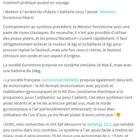
vraiment pratique quand on voyage.
• Moteur à l’arrière du châssis + batterie sous l’assise :
Minotor
,
Euromove Max-E.
Contrairement au système précédent, le Minotor fonctionne avec une
paire de roues classiques. En revanche, il n’est pas possible d’utiliser
des pneus pleins, et les pneus Marathon+ s’usent rapidement. Il faut
obligatoirement enlever le moteur (8 kg) et la batterie (4 kg) pour
pouvoir replier le fauteuil, mais une fois ceux-ci retirés, le fauteuil
retrouve son poids et son aspect d’origine.
La société Euromove propose un système similaire, le Max-E, mais avec
une batterie de 10kg.
• La société française
Autonomad Mobility
propose également deux kits
de motorisation : le Kit Nomad (motorisation avec joystick et
stabilisation gyroscopique) et le Kit Duo (assistance électrique à la
propulsion, pour l’utilisateur ou pour l’aidant). Ces deux systèmes sont
assez récents et je ne les ai encore jamais vus, mais le mode
gyroscopique a l’air particulièrement intéressant. Si vous êtes
utilisateur de l’un d’eux, ça me ferait plaisir d’avoir votre avis !
• Enfin, mes recherches m’ont fait découvrir le
Spinergy ZX-1
, qui semble
peu connu dans nos contrées. Le système a l’air assez facile à mettre en
place, mais il pèse environ 35 kg (pour une autonomie de +- 15 km, et