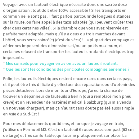
Voyager avec un fauteuil électrique nécessite donc une sacrée dose
d’organisation : tout doit être 100% accessible ! Si les transports en
commun ne le sont pas, il faut parfois parcourir de longues distances
sur la route, ou faire appel à des taxis adaptés (qui peuvent coûter très
cher dans certaines villes). Si la chambre que vous avez réservée est
parfaitement adaptée, mais qu’il y a deux ou trois marches devant
l’hôtel, vous serez coincé(e) (c’est du vécu) ! La plupart des compagnies
aériennes imposent des dimensions et/ou un poids maximum, et
certaines refusent de transporter les fauteuils roulants électriques trop
imposants.
*
Mes conseils pour voyager en avion avec un fauteuil roulant.
*
Quelles sont les conditions des principales compagnies aériennes ?
Enfin, les fauteuils électriques restent encore rares dans certains pays,
et il peut être très difficile d’y effectuer des réparations ou d’obtenir des
pièces détachées. Lors de mon tour d’Europe, j’ai eu la chance de
trouver un dépanneur de fauteuils à Berlin (qui a remplacé mon pneu
crevé) et un revendeur de matériel médical à Salzburg (qui m’a vendu
un nouveau chargeur), mais ça n’aurait sans doute pas été aussi simple
en Asie du Sud-Est !
Pour mes déplacements quotidiens, et lorsque je voyage en train,
j’utilise un Permobil M3. C’est un fauteuil 6 roues assez compact (63 cm
de large) et très confortable, qui tourne pratiquement sur place. La