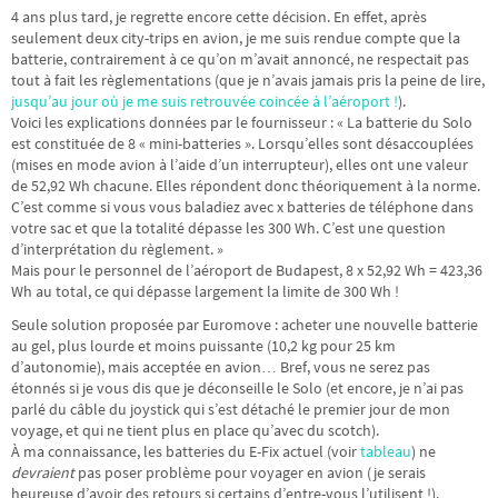
4 ans plus tard, je regrette encore cette décision. En effet, après
seulement deux city-trips en avion, je me suis rendue compte que la
batterie, contrairement à ce qu’on m’avait annoncé, ne respectait pas
tout à fait les règlementations (que je n’avais jamais pris la peine de lire,
jusqu’au jour où je me suis retrouvée coincée à l’aéroport !
).
Voici les explications données par le fournisseur : « La batterie du Solo
est constituée de 8 « mini-batteries ». Lorsqu’elles sont désaccouplées
(mises en mode avion à l’aide d’un interrupteur), elles ont une valeur
de 52,92 Wh chacune. Elles répondent donc théoriquement à la norme.
C’est comme si vous vous baladiez avec x batteries de téléphone dans
votre sac et que la totalité dépasse les 300 Wh. C’est une question
d’interprétation du règlement. »
Mais pour le personnel de l’aéroport de Budapest, 8 x 52,92 Wh = 423,36
Wh au total, ce qui dépasse largement la limite de 300 Wh !
Seule solution proposée par Euromove : acheter une nouvelle batterie
au gel, plus lourde et moins puissante (10,2 kg pour 25 km
d’autonomie), mais acceptée en avion… Bref, vous ne serez pas
étonnés si je vous dis que je déconseille le Solo (et encore, je n’ai pas
parlé du câble du joystick qui s’est détaché le premier jour de mon
voyage, et qui ne tient plus en place qu’avec du scotch).
À ma connaissance, les batteries du E-Fix actuel (voir
tableau
) ne
devraient
pas poser problème pour voyager en avion (je serais
heureuse d’avoir des retours si certains d’entre-vous l’utilisent !).