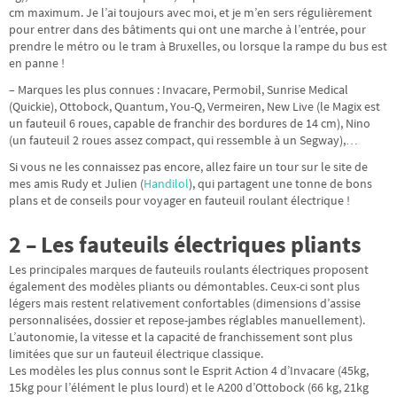
cm maximum. Je l’ai toujours avec moi, et je m’en sers régulièrement
pour entrer dans des bâtiments qui ont une marche à l’entrée, pour
prendre le métro ou le tram à Bruxelles, ou lorsque la rampe du bus est
en panne !
– Marques les plus connues : Invacare, Permobil, Sunrise Medical
(Quickie), Ottobock, Quantum, You-Q, Vermeiren, New Live (le Magix est
un fauteuil 6 roues, capable de franchir des bordures de 14 cm), Nino
(un fauteuil 2 roues assez compact, qui ressemble à un Segway),…
Si vous ne les connaissez pas encore, allez faire un tour sur le site de
mes amis Rudy et Julien (
Handilol
), qui partagent une tonne de bons
plans et de conseils pour voyager en fauteuil roulant électrique !
2 – Les fauteuils électriques pliants
Les principales marques de fauteuils roulants électriques proposent
également des modèles pliants ou démontables. Ceux-ci sont plus
légers mais restent relativement confortables (dimensions d’assise
personnalisées, dossier et repose-jambes réglables manuellement).
L’autonomie, la vitesse et la capacité de franchissement sont plus
limitées que sur un fauteuil électrique classique.
Les modèles les plus connus sont le Esprit Action 4 d’Invacare (45kg,
15kg pour l’élément le plus lourd) et le A200 d’Ottobock (66 kg, 21kg