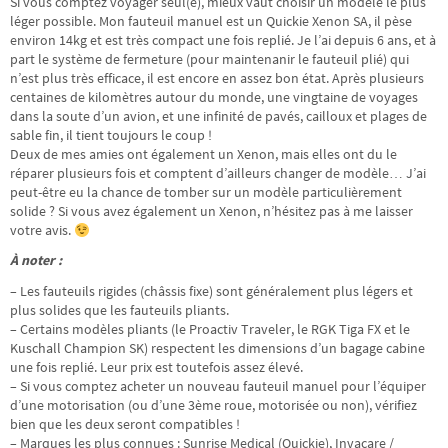
Si vous comptez voyager seul(e), mieux vaut choisir un modèle le plus
léger possible. Mon fauteuil manuel est un Quickie Xenon SA, il pèse
environ 14kg et est très compact une fois replié. Je l’ai depuis 6 ans, et à
part le système de fermeture (pour maintenanir le fauteuil plié) qui
n’est plus très efficace, il est encore en assez bon état. Après plusieurs
centaines de kilomètres autour du monde, une vingtaine de voyages
dans la soute d’un avion, et une infinité de pavés, cailloux et plages de
sable fin, il tient toujours le coup !
Deux de mes amies ont également un Xenon, mais elles ont du le
réparer plusieurs fois et comptent d’ailleurs changer de modèle… J’ai
peut-être eu la chance de tomber sur un modèle particulièrement
solide ? Si vous avez également un Xenon, n’hésitez pas à me laisser
votre avis.
À noter :
– Les fauteuils rigides (châssis fixe) sont généralement plus légers et
plus solides que les fauteuils pliants.
– Certains modèles pliants (le Proactiv Traveler, le RGK Tiga FX et le
Kuschall Champion SK) respectent les dimensions d’un bagage cabine
une fois replié. Leur prix est toutefois assez élevé.
– Si vous comptez acheter un nouveau fauteuil manuel pour l’équiper
d’une motorisation (ou d’une 3ème roue, motorisée ou non), vérifiez
bien que les deux seront compatibles !
– Marques les plus connues : Sunrise Medical (Quickie), Invacare /