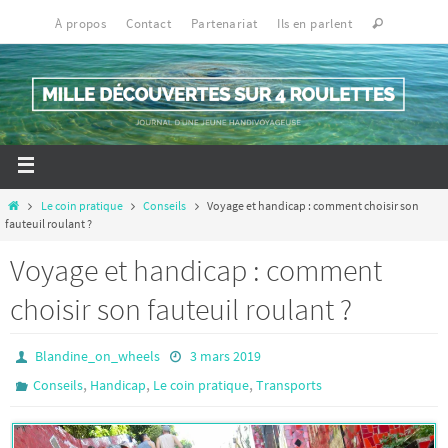
À propos
Contact
Partenariat
Ils en parlent
Le coin pratique
Conseils
Voyage et handicap : comment choisir son
fauteuil roulant ?
Voyage et handicap : comment
choisir son fauteuil roulant ?
Blandine_on_wheels
3 mars 2019
,
,
,
Conseils
Handicap
Le coin pratique
Transports