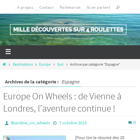
À propos
Contact
Partenariat
Ils en parlent
Destinations
Europe
Sud
Archive par catégorie "Espagne"
Archives de la catégorie :
Espagne
Europe On Wheels : de Vienne à
Londres, l’aventure continue !
0
Blandine_on_wheels
7 octobre 2015
[Pour lire le résumé des 20