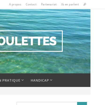
À propos
Contact
Partenariat
Ils en parlent
N PRATIQUE
HANDICAP