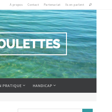
À propos
Contact
Partenariat
Ils en parlent
N PRATIQUE
HANDICAP