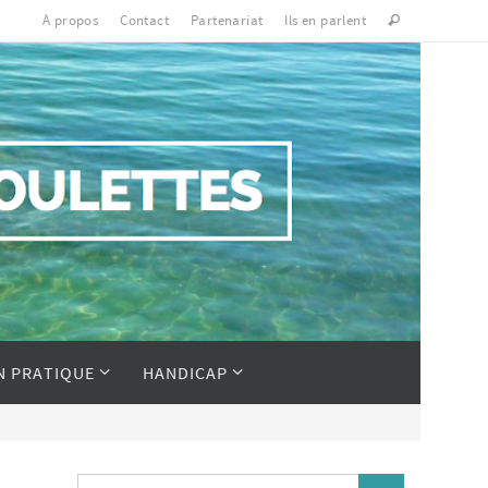
À propos
Contact
Partenariat
Ils en parlent
N PRATIQUE
HANDICAP