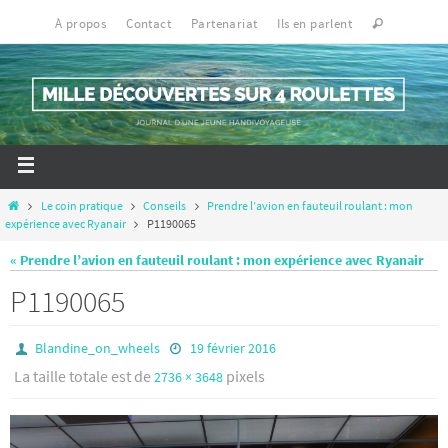
À propos
Contact
Partenariat
Ils en parlent
Le coin pratique
Conseils
Prendre l’avion en fauteuil roulant : mon
expérience avec Ryanair
P1190065
« Prendre l’avion en fauteuil roulant : mon expérience avec Ryanair
P1190065
Blandine_on_wheels
19 février 2016
La taille totale est de
pixels
2736 × 3648